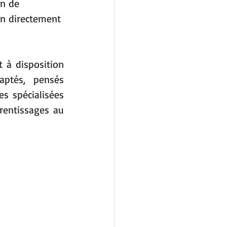
on de 
on directement 
 à disposition 
ptés, pensés 
s spécialisées 
entissages au 