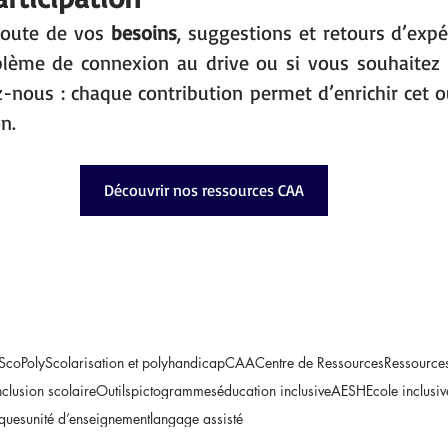
coute de vos 
besoins
, suggestions et retours d’expér
blème de connexion au drive ou si vous souhaitez 
z-nous : chaque contribution permet d’enrichir cet out
on.
Découvrir nos ressources CAA
ScoPoly
Scolarisation et polyhandicap
CAA
Centre de Ressources
Ressource
nclusion scolaire
Outils
pictogrammes
éducation inclusive
AESH
Ecole inclusiv
iques
unité d’enseignement
langage assisté