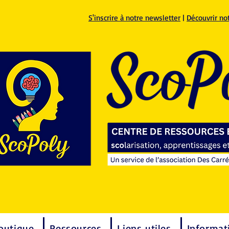
S'inscrire à notre newsletter
|
Découvrir no
outique
Ressources
Liens utiles
Informat