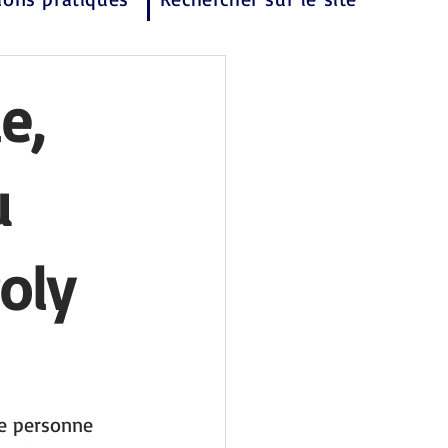
e,
u
oly
e personne 