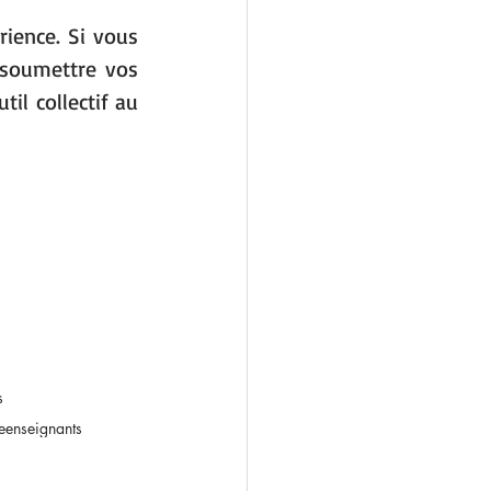
ience. Si vous 
soumettre vos 
il collectif au 
s
e
enseignants