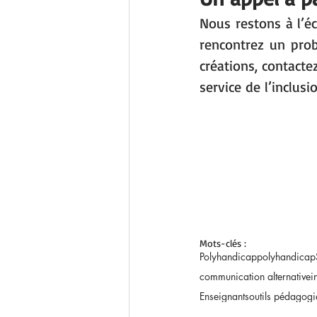
Nous restons à l’é
rencontrez un pro
créations, contacte
service de l’inclusi
Mots-clés :
Polyhandicap
polyhandicap
communication alternative
i
Enseignants
outils pédagog