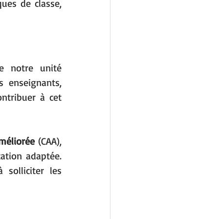
es de classe, 
e notre unité 
 enseignants, 
ntribuer à cet 
méliorée
 (CAA), 
tion adaptée. 
olliciter les 