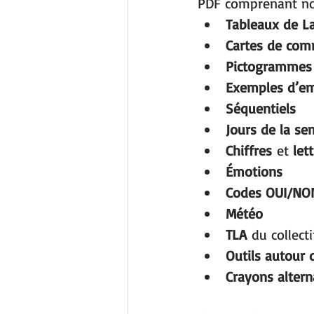
PDF comprenant n
Tableaux de L
Cartes de co
Pictogrammes 
Exemples d’em
Séquentiels
Jours de la se
Chiffres
 et 
let
Émotions
Codes OUI/NO
Météo
TLA
 du collect
Outils autour 
Crayons altern