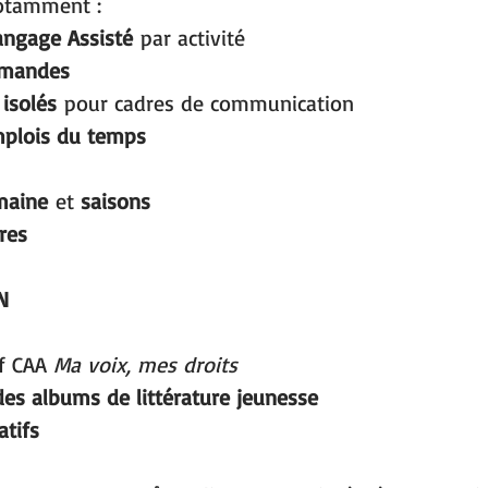
otamment :
angage Assisté
 par activité
mmandes
isolés
 pour cadres de communication
plois du temps
maine
 et 
saisons
tres
N
if CAA 
Ma voix, mes droits
des albums de littérature jeunesse
atifs