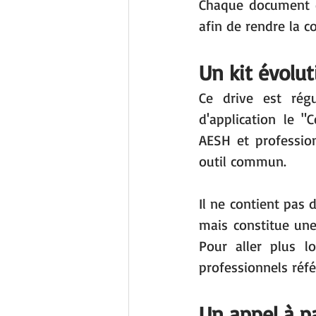
Chaque document es
afin de rendre la c
Un kit évoluti
Ce drive est régu
d'application le "
AESH et profession
outil commun.
Il ne contient pas 
mais constitue une
Pour aller plus l
professionnels réfé
Un appel à p