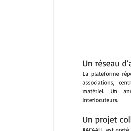
Un réseau d’
La plateforme répe
associations, cen
matériel. Un ann
interlocuteurs.
Un projet col
AAC4ALL est porté 