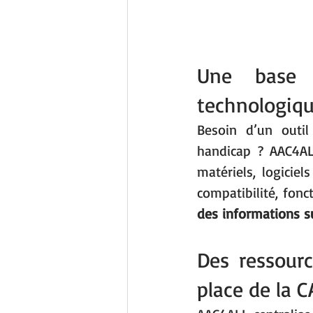
Une base 
technologiq
Besoin d’un outi
handicap ? AAC4A
matériels, logiciel
compatibilité, fonc
des informations s
Des ressour
place de la C