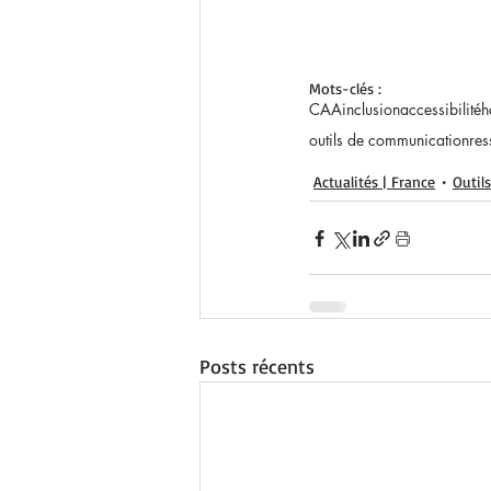
Mots-clés :
CAA
inclusion
accessibilité
h
outils de communication
re
Actualités | France
Outils
Posts récents