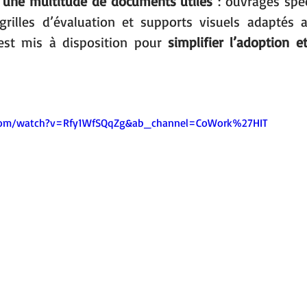
 
une multitude de documents utiles
 : ouvrages spéc
rilles d’évaluation et supports visuels adaptés au
est mis à disposition pour 
simplifier l’adoption et
.com/watch?v=Rfy1WfSQqZg&ab_channel=CoWork%27HIT