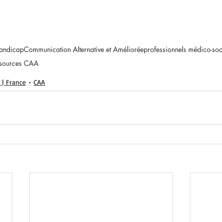
andicap
Communication Alternative et Améliorée
professionnels médico-soc
ssources CAA
 | France
CAA