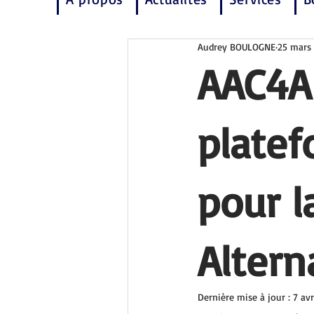
Audrey BOULOGNE
25 mars
AAC4AL
platef
pour 
Altern
Dernière mise à jour :
7 avr