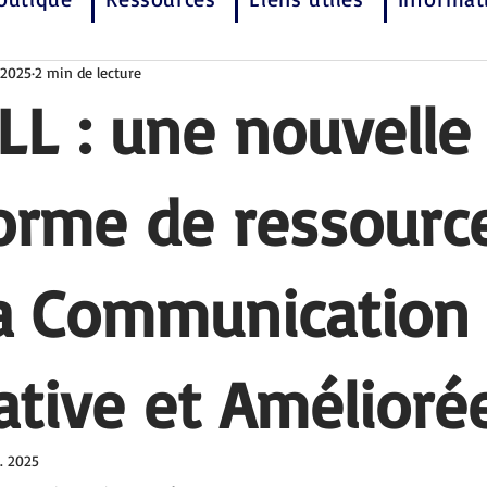
 2025
2 min de lecture
L : une nouvelle
orme de ressourc
la Communication
ative et Amélioré
. 2025