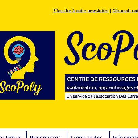
S'inscrire à notre newsletter
|
Découvrir no
outique
Ressources
Liens utiles
Informat