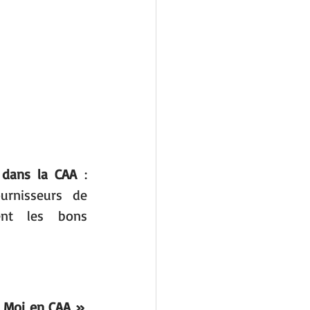
s dans la CAA
 : 
urnisseurs de 
ent les bons 
& Moi en CAA »
, 