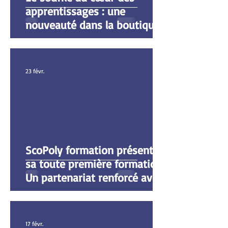
apprentissages : une
nouveauté dans la boutique
ScoPoly
23 févr.
ScoPoly formation présente
sa toute première formation :
Un partenariat renforcé avec
l’Éducation nationale dans le
Morbihan
17 févr.